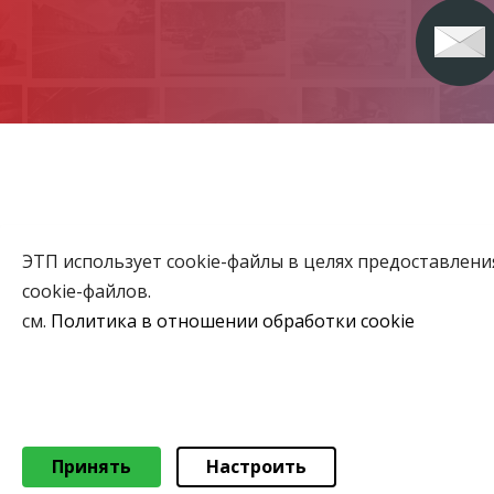
ЭТП использует cookie-файлы в целях предоставлен
Главная
cookie-файлов.
Аукционы
см.
Политика в отношении обработки cookie
ВЫБЕРИТЕ НАСТРОЙКИ COOKIE
Объекты го
Необходимые
Функциональные/Статистические
© 2026 Коммунальное консалтинговое унитарное предприяти
Принять
Настроить