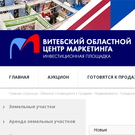
ГЛАВНАЯ
АУКЦИОН
ГОТОВЯТСЯ К ПРОД
Главная страница
›
Объекты готовящиеся к продаже
›
Недвижимость
›
Складски
Земельные участки
Аренда земельных участков
Новые