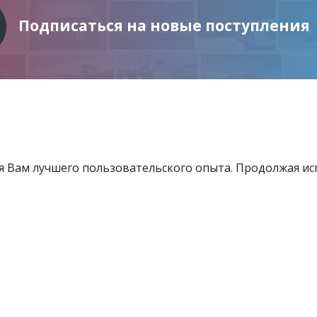
Подписаться на новые поступления
ия Вам лучшего пользовательского опыта. Продолжая и
Информация
Услуги
Все для инвестора
товящиеся к продаже
Контакты
е «Витебский областной центр маркетинга» - Все права защищены 