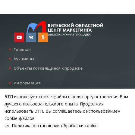
Главная
Аукционы
Объекты готовящиеся к продаже
Информация
Услуги
ЭТП использует cookie-файлы в целях предоставления Вам
Все для инвестора
лучшего пользовательского опыта. Продолжая
Контакты
использовать ЭТП, Вы соглашаетесь с использованием
cookie-файлов.
см.
Политика в отношении обработки cookie
Возникли вопросы?
ВЫБЕРИТЕ НАСТРОЙКИ COOKIE